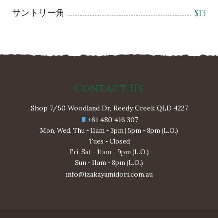
サントリー角
$
13
Contact Us
Shop 7/50 Woodland Dr, Reedy Creek QLD 4227
+61 480 416 307
Mon, Wed, Thu - 11am - 3pm | 5pm - 8pm (L.O.)
Tues - Closed
Fri, Sat - 11am - 9pm (L.O.)
Sun - 11am - 8pm (L.O.)
info@izakayamidori.com.au